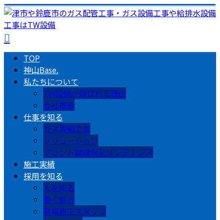
TOP
神山Base.
私たちについて
TW設備が選ばれる理由
会社概要
仕事を知る
ガス設備工事
ソリューション
プラント機械保全メンテナンス
施工実績
採用を知る
人を知る
働く魅力
現場施工スタッフ