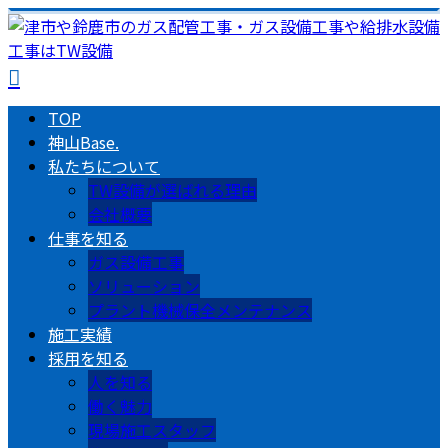
TOP
神山Base.
私たちについて
TW設備が選ばれる理由
会社概要
仕事を知る
ガス設備工事
ソリューション
プラント機械保全メンテナンス
施工実績
採用を知る
人を知る
働く魅力
現場施工スタッフ