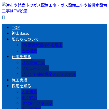
TOP
神山Base.
私たちについて
TW設備が選ばれる理由
会社概要
仕事を知る
ガス設備工事
ソリューション
プラント機械保全メンテナンス
施工実績
採用を知る
人を知る
働く魅力
現場施工スタッフ