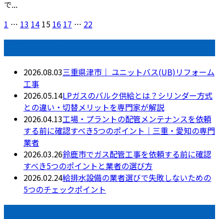
で...
1
…
13
14
15
16
17
…
22
最近の投稿
2026.08.03
三重県津市｜ ユニットバス(UB)リフォーム
工事
2026.05.14
LPガスのバルク供給とは？シリンダー方式
との違い・切替メリットを専門家が解説
2026.04.13
工場・プラントの配管メンテナンスを依頼
する前に確認すべき5つのポイント｜三重・愛知の専門
業者
2026.03.26
鈴鹿市でガス配管工事を依頼する前に確認
すべき5つのポイントと業者の選び方
2026.02.24
給排水設備の業者選びで失敗しないための
5つのチェックポイント
月別アーカイブ