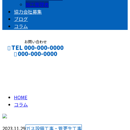
施工管理者
協力会社募集
ブログ
コラム
お問い合わせ
TEL 000-000-0000
000-000-0000
コラム
CONTACT
ENTRY
column
HOME
コラム
2023.11.29
ガス設備工事・管更生工事