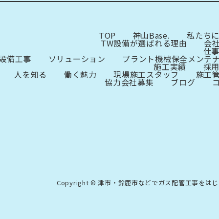
TOP
神山Base.
私たち
TW設備が選ばれる理由
会
仕
設備工事
ソリューション
プラント機械保全メンテ
施工実績
採
人を知る
働く魅力
現場施工スタッフ
施工
協力会社募集
ブログ
Copyright © 津市・鈴鹿市などでガス配管工事