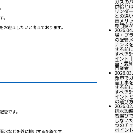
ガスの
供給と
。
リンダ
との違
す。
替メリ
専門家
をお迎えしたいと考えております。
2026.04
場・プ
の配管
ナンス
する前
すべき5
イント
重・愛
門業者
2026.03
鹿市で
管工事
する前
すべき5
イント
の選び
2026.02
排水設
配管です。
者選び
しないた
つのチ
ポイン
雨水などを外に排出する配管です。