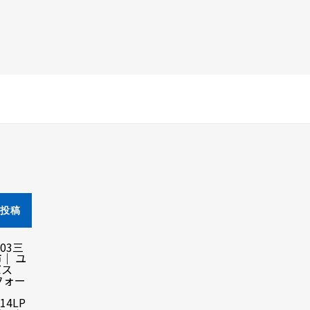
の投稿
.03
三
｜ ユ
バス
フォー
.14
LP