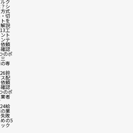
バルク
は？シ
ー方式
い・切
ットを
が解説
.13
工
ラント
メンテ
を依頼
に確認
つのポ
｜三
知の専
.26
鈴
ガス配
を依頼
に確認
つのポ
と業者
方
.24
給
備の業
で失敗
めの5
ェック
ト