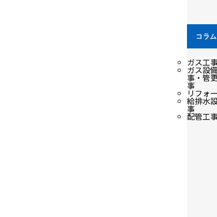
コラ
リ
ガス工
ガス設
事・管
事
リフォ
給排水
事
配管工