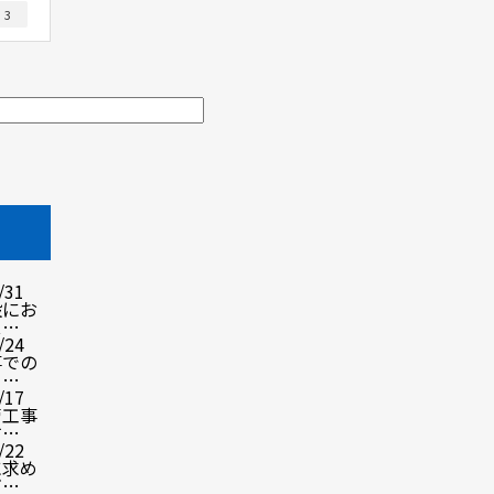
3
ム
/31
設にお
ス…
/24
事での
ェ…
/17
管工事
す…
/22
に求め
ガ…