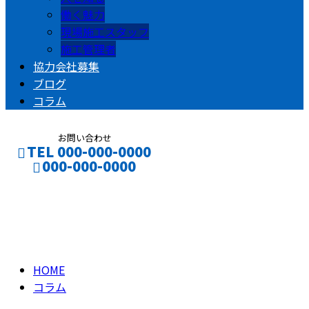
働く魅力
現場施工スタッフ
施工管理者
協力会社募集
ブログ
コラム
お問い合わせ
TEL 000-000-0000
000-000-0000
コラム
CONTACT
ENTRY
column
HOME
コラム