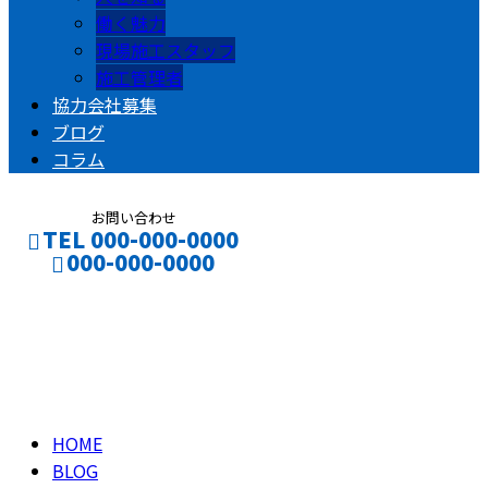
働く魅力
現場施工スタッフ
施工管理者
協力会社募集
ブログ
コラム
お問い合わせ
TEL 000-000-0000
000-000-0000
ブログ
CONTACT
ENTRY
BLOG
HOME
BLOG