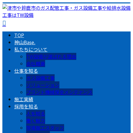
TOP
神山Base.
私たちについて
TW設備が選ばれる理由
会社概要
仕事を知る
ガス設備工事
ソリューション
プラント機械保全メンテナンス
施工実績
採用を知る
人を知る
働く魅力
現場施工スタッフ