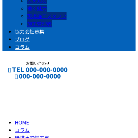
人を知る
働く魅力
現場施工スタッフ
施工管理者
協力会社募集
ブログ
コラム
お問い合わせ
TEL 000-000-0000
000-000-0000
コラム
CONTACT
ENTRY
column
HOME
コラム
給排水設備工事