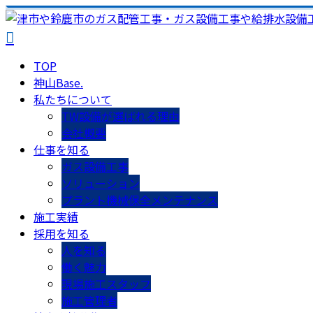
TOP
神山Base.
私たちについて
TW設備が選ばれる理由
会社概要
仕事を知る
ガス設備工事
ソリューション
プラント機械保全メンテナンス
施工実績
採用を知る
人を知る
働く魅力
現場施工スタッフ
施工管理者