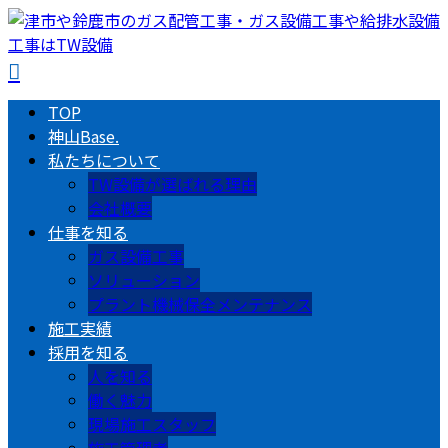
TOP
神山Base.
私たちについて
TW設備が選ばれる理由
会社概要
仕事を知る
ガス設備工事
ソリューション
プラント機械保全メンテナンス
施工実績
採用を知る
人を知る
働く魅力
現場施工スタッフ