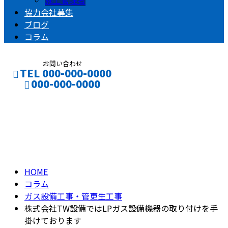
施工管理者
協力会社募集
ブログ
コラム
お問い合わせ
TEL 000-000-0000
000-000-0000
コラム
CONTACT
ENTRY
column
HOME
コラム
ガス設備工事・管更生工事
株式会社TW設備ではLPガス設備機器の取り付けを手
掛けております