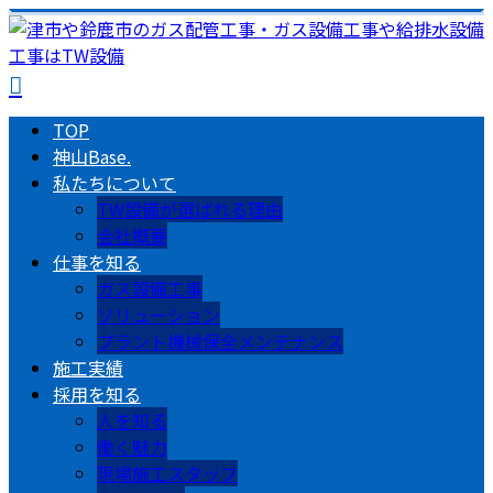
TOP
神山Base.
私たちについて
TW設備が選ばれる理由
会社概要
仕事を知る
ガス設備工事
ソリューション
プラント機械保全メンテナンス
施工実績
採用を知る
人を知る
働く魅力
現場施工スタッフ